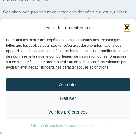
Ces sites web pourraient collecter des données sur vous, utiliser
des cookies, embarquer des outils de suivis tiers, suivre vos
interactions avec ces contenus embarqués si vous disposez d’un
Gérer le consentement
compte connecté sur leur site web.
Pour offrir les meilleures expériences, nous utilisons des technologies
telles que les cookies pour stocker et/ou accéder aux informations des
Utilisation et transmission de vos
appareils. Le fait de consentir à ces technologies nous permettra de traiter
données personnelles
des données telles que le comportement de navigation ou les ID uniques
sur ce site. Le fait de ne pas consentir ou de retirer son consentement peut
avoir un effet négatif sur certaines caractéristiques et fonctions.
Si vous demandez une réinitialisation de votre mot de passe, votre
adresse IP sera incluse dans l’e-mail de réinitialisation.
Accepter
Durées de stockage de vos données
Refuser
Si vous laissez un commentaire, le commentaire et ses
Voir les préférences
métadonnées sont conservés indéfiniment. Cela permet de
reconnaître et approuver automatiquement les commentaires
Politique de cookies
Politique de confidentialité
suivants au lieu de les laisser dans la file de modération.